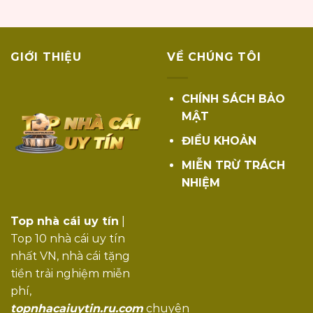
2 triệu người đăng ký năm 2025, hỗ trợ
Vua88
tốt người chơi Việt
2,8 triệu người dùng hoạt động, hệ
KUBET
GIỚI THIỆU
VỀ CHÚNG TÔI
thống casino live mạnh
1,8 triệu thành viên, thương hiệu quen
789bet
thuộc tại Việt Nam
CHÍNH SÁCH BẢO
1,6 triệu tài khoản, uy tín quốc tế, cộng
MẬT
Jun88
đồng lớn
ĐIỀU KHOẢN
1,3 triệu lượt truy cập/tháng, mạnh về xổ
Xoso66
số – lô đề online
MIỄN TRỪ TRÁCH
NHIỆM
1,1 triệu người chơi, khuyến mãi cược thể
QH88
thao hấp dẫn
Top nhà cái uy tín
|
Thương hiệu quốc tế, hơn 5 triệu thành
M88
viên toàn cầu
Top 10 nhà cái uy tín
nhất VN, nhà cái tặng
1 triệu lượt tìm kiếm tháng 9/2025, dịch
Dabet
vụ hỗ trợ nhanh
tiền trải nghiệm miễn
phí,
900k người chơi hoạt động, nổi bật với
Debet
sản phẩm cá cược bóng đá
topnhacaiuytin.ru.com
chuyên