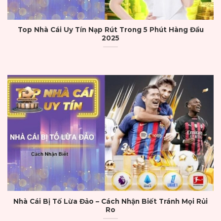
doanh nghiệp tuân thủ nghiêm ngặt các quy
định về minh bạch tài chính, bảo mật dữ liệu
và bảo vệ quyền lợi người chơi.
Top Nhà Cái Uy Tín Nạp Rút Trong 5 Phút Hàng Đầu
2025
Một nhà cái được cấp phép sẽ công khai
thông tin pháp lý ngay trên website, bao gồm
mã số đăng ký và tổ chức cấp phép. Ngược lại
những nền tảng hoạt động không phép tiềm
ẩn nguy cơ lừa đảo, gian lận và chặn rút tiền.
Ứng dụng công nghệ bảo mật
Trong thời đại công nghệ số việc bảo mật
thông tin người dùng là ưu tiên hàng đầu. Vì
thế trong
top nhà cái uy tín
luôn sử dụng
chứng chỉ SSL 128-bit hoặc 256-bit nhằm mã
hóa toàn bộ dữ liệu truyền tải. Điều này giúp
đảm bảo an toàn cho thông tin cá nhân, tài
Nhà Cái Bị Tố Lừa Đảo – Cách Nhận Biết Tránh Mọi Rủi
Ro
khoản ngân hàng cũng như lịch sử giao dịch.