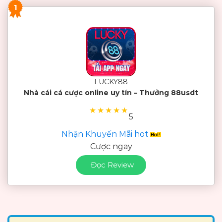
1
LUCKY88
Nhà cái cá cược online uy tín – Thưởng 88usdt
★
★
★
★
★
5
Nhận Khuyến Mãi hot
Cược ngay
Đọc Review