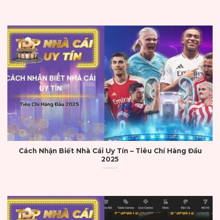
Công nghệ bảo mật là một trong những yếu
tố được quan tâm
Ngoài ra hệ thống tường lửa nhiều lớp, xác
thực OTP và công nghệ chống gian lận hiện
đại cũng được tích hợp để ngăn chặn hacker
hoặc hành vi rút tiền bất thường. Đây chính là
lý do các bet thủ thường ưu tiên lựa chọn
những thương hiệu lớn, thay vì các nền tảng
thiếu giải pháp bảo mật.
Minh bạch trong tất cả các lần nạp – rút
Cách Nhận Biết Nhà Cái Uy Tín – Tiêu Chí Hàng Đầu
Một nhà cái uy tín phải đảm bảo giao dịch
2025
nhanh chóng, minh bạch và không có phí ẩn.
Người chơi cần được hỗ trợ nhiều kênh nạp –
rút như ngân hàng nội địa, thẻ ATM, ví điện tử
(Momo, ZaloPay, ViettelPay), thẻ cào điện