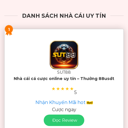
DANH SÁCH NHÀ CÁI UY TÍN
1
SUT88
Nhà cái cá cược online uy tín – Thưởng 88usdt
★
★
★
★
★
5
Nhận Khuyến Mãi hot
Cược ngay
Đọc Review